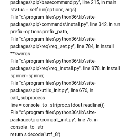
packages\pip\basecommand.py", line 215, in main
status = self.run(options, args)
File "c:\program files\python36\lib\site-
packages\pip\commands\install.py", line 342, in run
prefix=options.prefix_path,
File "c:\program files\python36\lib\site-
packages\pip\req\req_set.py", line 784, in install
**kwargs
File "c:\program files\python36\lib\site-
packages\pip\req\req_install.py", line 878, in install
spinner=spinner,
File "c:\program files\python36\lib\site-
packages\pip\utils_init.py", line 676, in
call_subprocess
line = console_to_str(proc.stdout.readline())
File "c:\program files\python36\lib\site-
packages\pip\compat_init.py", line 75, in
console_to_str
return s.decode('utf_8')