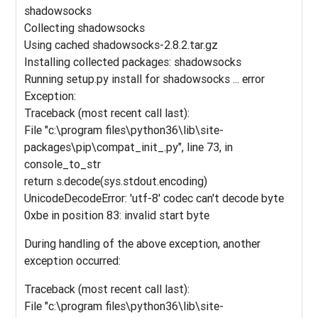
shadowsocks
Collecting shadowsocks
Using cached shadowsocks-2.8.2.tar.gz
Installing collected packages: shadowsocks
Running setup.py install for shadowsocks ... error
Exception:
Traceback (most recent call last):
File "c:\program files\python36\lib\site-
packages\pip\compat_init_.py", line 73, in
console_to_str
return s.decode(sys.stdout.encoding)
UnicodeDecodeError: 'utf-8' codec can't decode byte
0xbe in position 83: invalid start byte
During handling of the above exception, another
exception occurred:
Traceback (most recent call last):
File "c:\program files\python36\lib\site-