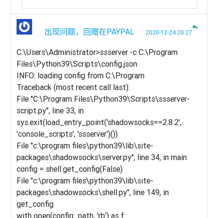
reply
出现问题，回赠在PAYPAL
2020-12-24 20:27
C:\Users\Administrator>ssserver -c C:\Program
Files\Python39\Scripts\config.json
INFO: loading config from C:\Program
Traceback (most recent call last):
File "C:\Program Files\Python39\Scripts\ssserver-
script.py", line 33, in
sys.exit(load_entry_point('shadowsocks==2.8.2',
'console_scripts', 'ssserver')())
File "c:\program files\python39\lib\site-
packages\shadowsocks\server.py", line 34, in main
config = shell.get_config(False)
File "c:\program files\python39\lib\site-
packages\shadowsocks\shell.py", line 149, in
get_config
with open(config_path, 'rb') as f: