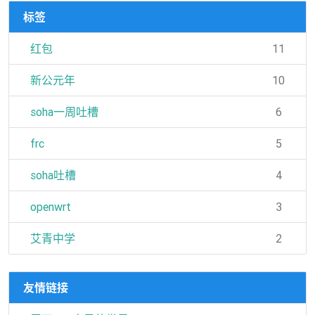
标签
红包
11
新公元年
10
soha一周吐槽
6
frc
5
soha吐槽
4
openwrt
3
艾青中学
2
友情链接