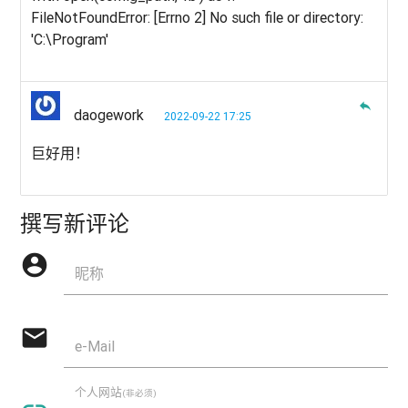
FileNotFoundError: [Errno 2] No such file or directory:
'C:\Program'
reply
daogework
2022-09-22 17:25
巨好用！
撰写新评论
account_circle
昵称
mail
e-Mail
个人网站
(非必须)