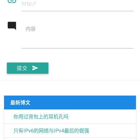
insert_link
mode_comment
内容
send
提交
最新博文
你用过背包上的耳机孔吗
只有IPv6的网络与IPv4最后的倔强