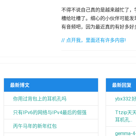
不得不说自己真的是越来越忙了，学
槽给吐槽了。细心的小伙伴可能发现
有音频吧，因为最近真的有好多好多
// 点开我，里面还有许多内容!
最新博文
最新回复
你用过背包上的耳机孔吗
ybx332:
只有IPv6的网络与IPv4最后的倔强
Ttzip
耳机孔...
丙午马年的新年红包
gemma-