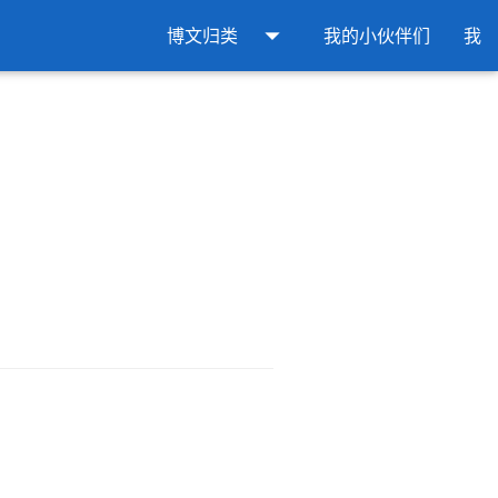
arrow_drop_down
博文归类
我的小伙伴们
我