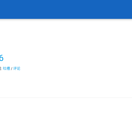
6
类:
吐槽
/
评论