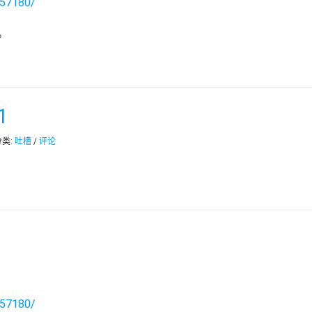
257180/
。
1
 分类:
吐槽
/
评论
257180/