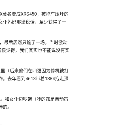
vX莫名变成XRS450，被拖车压坏的
女仆妈妈那里说话，至少获得了一
了，最后居然只输了一场，当时激动
慢慢觉得，我们其实也不能说没有实
联盟里（后来他们在四强因为停机被打
去年看到4613带着1884抱走深
队员。和女仆边吵架（吵的都是自动策
棒的。