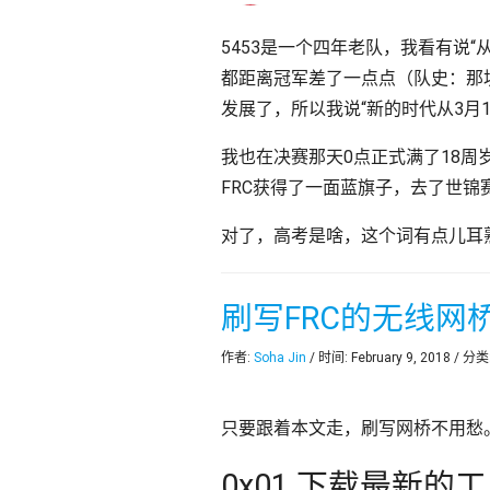
5453是一个四年老队，我看有说
都距离冠军差了一点点（队史：那坑
发展了，所以我说“新的时代从3月1
我也在决赛那天0点正式满了18周
FRC获得了一面蓝旗子，去了世锦
对了，高考是啥，这个词有点儿耳熟
刷写FRC的无线网
作者:
Soha Jin
/ 时间: February 9, 2018 / 分类
只要跟着本文走，刷写网桥不用愁。本
0x01 下载最新的