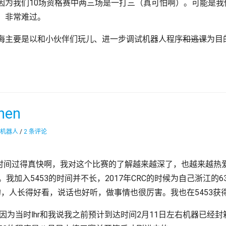
因为我们10场资格赛中两三场是一打三（真可怕啊）。可能是我
，非常难过。
海主要是以和小伙伴们玩儿、进一步调试机器人程序
和逃课
为目
hen
机器人
/
2 条评论
时间过得真快啊，我对这个比赛的了解越来越深了，也越来越热爱
上。我加入5453的时间并不长，2017年CRC的时候为自己浙江的
好的，人长得好看，说话也好听，做事情也很厉害。我也在5453获
。因为当时lhr和我说我之前预计到达时间2月11日左右机器已经