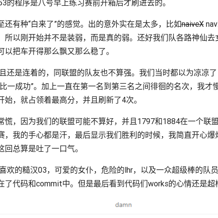
53的程序是八号早上练习赛前开箱后才刷进去的。
至还有种“白来了”的感觉。出的意外实在是太多，比如
naiveX
na
。所以刚开始并不是装弱，而是真的弱。还好我们队各路神仙去
可以把车开得那么飘又那么稳了。
，而且还是连着的，同联盟的队友也不算强。我们当时都以为凉凉
二比一成功”。加上一直在第一名到第三名之间徘徊的名次，我才
开始，就占领着最高分，并且刷新了4次。
慌，因为我们的联盟可能不算好，并且1797和1884在一个
，我的手心都是汗，最后显示我们胜利的时候，我简直开心爆炸。
这回总算是吐了一口气。
超喜欢的糙汉03，可爱的女仆，危险的lhr，以及一众超级棒的
代码和commit中。但是最后看到代码们works的心情还是超