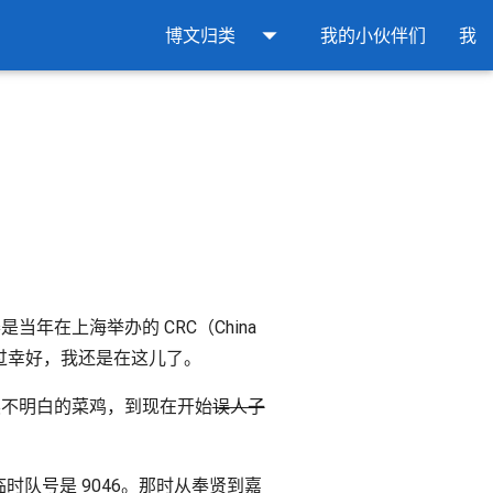
arrow_drop_down
博文归类
我的小伙伴们
我
比赛是当年在上海举办的 CRC（China
了。不过幸好，我还是在这儿了。
都读不明白的菜鸡，到现在开始
误人子
的临时队号是 9046。那时从奉贤到嘉