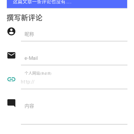
这篇文章一条评论也没有……
撰写新评论
account_circle
昵称
mail
e-Mail
个人网站
(非必须)
insert_link
mode_comment
内容