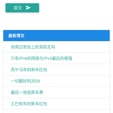
send
提交
最新博文
你用过背包上的耳机孔吗
只有IPv6的网络与IPv4最后的倔强
丙午马年的新年红包
一切都好的2026
最后一张纸质车票
乙巳蛇年的新年红包