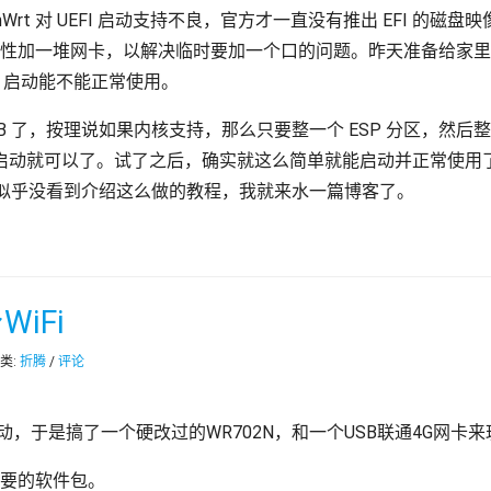
Wrt 对 UEFI 启动支持不良，官方才一直没有推出 EFI 的
都一次性加一堆网卡，以解决临时要加一个口的问题。昨天准备给家里的 
I 启动能不能正常使用。
GRUB 了，按理说如果内核支持，那么只要整一个 ESP 分区，然后整个 
照老样子启动就可以了。试了之后，确实就这么简单就能启动并正常使
似乎没看到介绍这么做的教程，我就来水一篇博客了。
WiFi
分类:
折腾
/
评论
冲动，于是搞了一个硬改过的WR702N，和一个USB联通4G网卡来
需要的软件包。