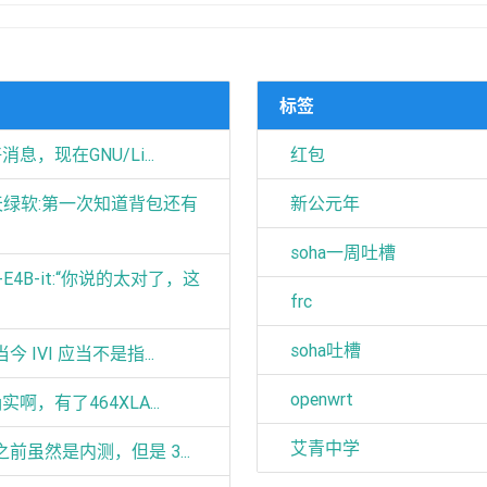
标签
好消息，现在GNU/Li...
红包
天天绿软:第一次知道背包还有
新公元年
soha一周吐槽
4-E4B-it:“你说的太对了，这
frc
soha吐槽
n:当今 IVI 应当不是指...
openwrt
确实啊，有了464XLA...
艾青中学
in:之前虽然是内测，但是 3...