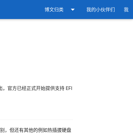
arrow_drop_down
博文归类
我的小伙伴们
我
2 的释出，官方已经正式开始提供支持 EFI
动的区别，但还有其他的例如热插拔硬盘