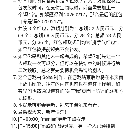
你拿到的所有答案都是 8 位数字，为了方便控制红
包发放时间，在支付宝领取时，前面需要加上一
个“马”字。如解题得到 20260217，那么最后的红包
口令是“马20260217”。
共设 3 个红包，数额分别为：总额 52 人民币元，分
68 个；总额 68 人民币元，分 28 个；总额 68 人民
币元，分 36 个。红包领取规则均为“拼手气红包”，
如果红包被提前领完不会补发。
如果你是和其他人一起完成的，希望你们先让一个
人领取一次再瓜分，但可以在快结束的时候进行第
二次领取。总之就是要把机会先留给别人。
这个游戏由 Soha 制作，在游戏结束后也将在本页面
上放出题解，往年的内容也可以在博客上找到。如
有疑问也请通过博客的“关于我”页面上所述的联系方
式联系。
本提示可能会更新，别忘了偶尔来看看。
最后祝大家，新年快乐！
[T+03:00]
“manian”更新了点提示。
[T+15:00]
“ma26”已经领完。有一些人已经摸到