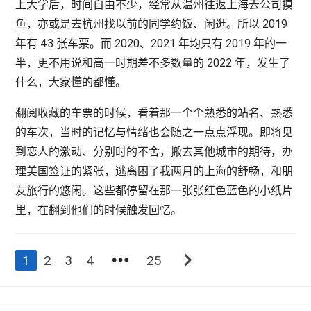
上大学后，时间自由不少，经常从温州往返上海去公司摸
鱼，亦或是去杭州找以前的同学约饭、闲逛。所以 2019
年有 43 张车票。而 2020、2021 年均只有 2019 年的一
半，更不用说和高一时期差不多数量的 2022 年，发生了
什么，大家懂的都懂。
翻阅收藏的车票的时候，看着那一个个熟悉的站名、熟悉
的车次，当时的记忆与情绪也会随之一点点浮现。即将见
到恋人的激动、分别时的不舍，搬去其他城市的期待，办
理美国签证的紧张，逃离困了我两月的上海的舒畅，和朋
友旅行的悠闲。这些都停留在那一张张红色蓝色的小纸片
里，在翻到他们的时候触发回忆。
more_horiz
chevron_right
1
2
3
4
25