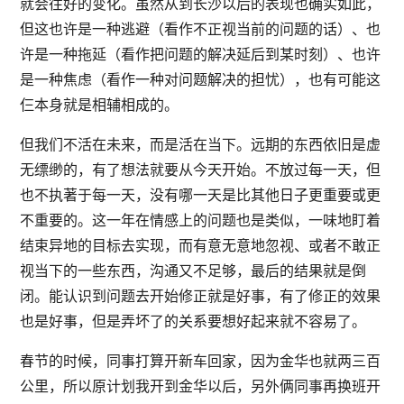
就会往好的变化。虽然从到长沙以后的表现也确实如此，
但这也许是一种逃避（看作不正视当前的问题的话）、也
许是一种拖延（看作把问题的解决延后到某时刻）、也许
是一种焦虑（看作一种对问题解决的担忧），也有可能这
仨本身就是相辅相成的。
但我们不活在未来，而是活在当下。远期的东西依旧是虚
无缥缈的，有了想法就要从今天开始。不放过每一天，但
也不执著于每一天，没有哪一天是比其他日子更重要或更
不重要的。这一年在情感上的问题也是类似，一味地盯着
结束异地的目标去实现，而有意无意地忽视、或者不敢正
视当下的一些东西，沟通又不足够，最后的结果就是倒
闭。能认识到问题去开始修正就是好事，有了修正的效果
也是好事，但是弄坏了的关系要想好起来就不容易了。
春节的时候，同事打算开新车回家，因为金华也就两三百
公里，所以原计划我开到金华以后，另外俩同事再换班开