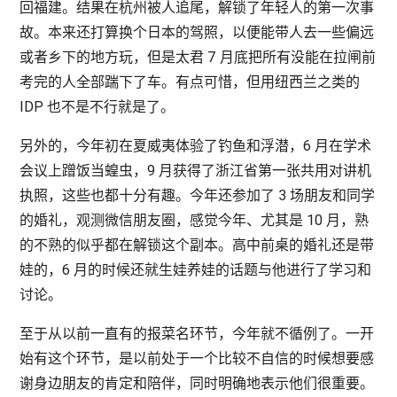
回福建。结果在杭州被人追尾，解锁了年轻人的第一次事
故。本来还打算换个日本的驾照，以便能带人去一些偏远
或者乡下的地方玩，但是太君 7 月底把所有没能在拉闸前
考完的人全部踹下了车。有点可惜，但用纽西兰之类的
IDP 也不是不行就是了。
另外的，今年初在夏威夷体验了钓鱼和浮潜，6 月在学术
会议上蹭饭当蝗虫，9 月获得了浙江省第一张共用对讲机
执照，这些也都十分有趣。今年还参加了 3 场朋友和同学
的婚礼，观测微信朋友圈，感觉今年、尤其是 10 月，熟
的不熟的似乎都在解锁这个副本。高中前桌的婚礼还是带
娃的，6 月的时候还就生娃养娃的话题与他进行了学习和
讨论。
至于从以前一直有的报菜名环节，今年就不循例了。一开
始有这个环节，是以前处于一个比较不自信的时候想要感
谢身边朋友的肯定和陪伴，同时明确地表示他们很重要。