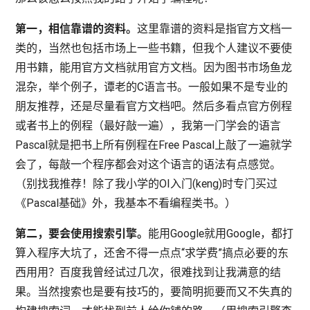
第一，相信靠谱的资料。
这里靠谱的资料是指官方文档一
类的，当然也包括市场上一些书籍，但我个人建议不要使
用书籍，能用官方文档就用官方文档。因为图书市场鱼龙
混杂，举个例子，谭老的C语言书。一般如果不是专业的
朋友推荐，还是尽量看官方文档吧。然后多看点官方例程
或者书上的例程（最好敲一遍），我第一门学会的语言
Pascal就是把书上所有例程在Free Pascal上敲了一遍就学
会了，每敲一个程序都会对这个语言的语法有点感觉。
（别找我推荐！除了我小学的OI入门(keng)时专门买过
《Pascal基础》外，我基本不看编程类书。）
第二，要会使用搜索引擎。
能用Google就用Google，都打
算入程序大坑了，还舍不得一点点“求学费”搞点必要的东
西用用？百度我曾经试过几次，很难找到让我满意的结
果。当然搜索也是要有技巧的，要简明扼要而又不失真的