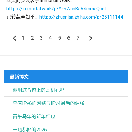
本文同步发表于Immortal.Work：
https://immortal.work/p/YzyWcnBsA4mmsQset
已转载至知乎：
https://zhuanlan.zhihu.com/p/25111144
chevron_left
chevron_right
1
2
3
4
5
6
7
最新博文
你用过背包上的耳机孔吗
只有IPv6的网络与IPv4最后的倔强
丙午马年的新年红包
一切都好的2026