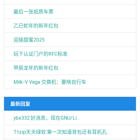
最后一张纸质车票
乙巳蛇年的新年红包
迎接甜蜜2025
玩下认证门户的RFC标准
甲辰龙年的新年红包
Milk-V Vega 交换机：要啥自行车
最新回复
ybx332:好消息，现在GNU/Li...
Ttzip天天绿软:第一次知道背包还有耳机孔...