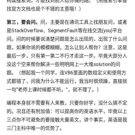
构建搜索词，才能找到前人给你铺的路。（用搜索引擎查
找官方文档也是个不错的主意哦！）
第三，要会问。
问，主要是在通讯工具上找朋友问，或者
是StackOverflow、SegmentFault等在线交流(you)平台
问。问的时候要说清楚问题是怎么出现的，出现了什么问
题，如果你说的模模糊糊，怎么让别人帮你？注意，这是
最后一步，只有第一第二不行才走这一步。毕竟大部分人
没这个空来帮你解决一些明明网上一大堆solution的问
题。（想起我一个同学，连VB6里面的数组定义和使用方
式都错了，问我为什么不能运行，我当时很烦躁，直接就
一句“老师上课时候都不听。”，就不理了。）
编程本身就不需要有人来教，只要你好学，没什么搞不定
的。况且还有附加值：可以提高你的英语水平，毕竟以上
三点你不可避免的要接触大量英文，讲个事实，英语是我
三门主科中唯一的优势了。