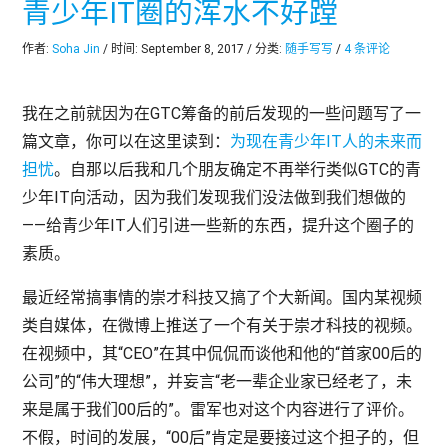
青少年IT圈的浑水不好蹚
作者:
Soha Jin
/ 时间: September 8, 2017 / 分类:
随手写写
/
4 条评论
我在之前就因为在GTC筹备的前后发现的一些问题写了一
篇文章，你可以在这里读到：
为现在青少年IT人的未来而
担忧
。自那以后我和几个朋友确定不再举行类似GTC的青
少年IT向活动，因为我们发现我们没法做到我们想做的
——给青少年IT人们引进一些新的东西，提升这个圈子的
素质。
最近经常搞事情的崇才科技又搞了个大新闻。国内某视频
类自媒体，在微博上推送了一个有关于崇才科技的视频。
在视频中，其“CEO”在其中侃侃而谈他和他的“首家00后的
公司”的“伟大理想”，并妄言“老一辈企业家已经老了，未
来是属于我们00后的”。雷军也对这个内容进行了评价。
不假，时间的发展，“00后”肯定是要接过这个担子的，但