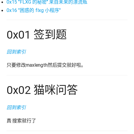
0x15 "FLXG 的秘密".来自未来的漂流瓶
0x16 "困惑的 flxg 小程序"
0x01 签到题
回到索引
只要修改maxlength然后提交就好啦。
0x02 猫咪问答
回到索引
真·搜索就行了