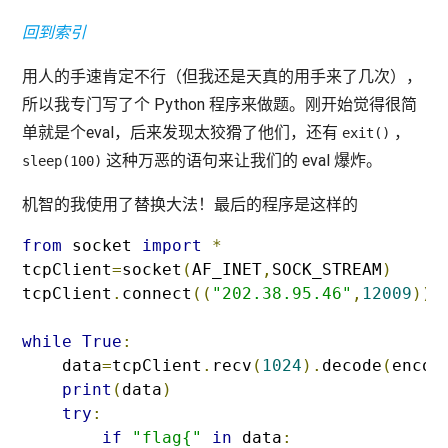
回到索引
用人的手速肯定不行（但我还是天真的用手来了几次），
所以我专门写了个 Python 程序来做题。刚开始觉得很简
单就是个eval，后来发现太狡猾了他们，还有
，
exit()
这种万恶的语句来让我们的 eval 爆炸。
sleep(100)
机智的我使用了替换大法！最后的程序是这样的
from
 socket 
import
*
tcpClient
=
socket
(
AF_INET
,
SOCK_STREAM
)
tcpClient
.
connect
((
"202.38.95.46"
,
12009
))
while
True
:
    data
=
tcpClient
.
recv
(
1024
).
decode
(
encod
print
(
data
)
try
:
if
"flag{"
in
 data
: