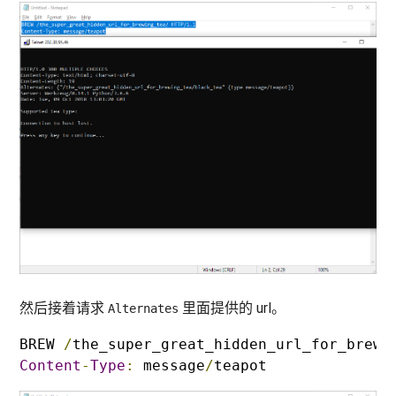
然后接着请求
里面提供的 url。
Alternates
BREW 
/
the_super_great_hidden_url_for_brewi
Content
-
Type
:
 message
/
teapot