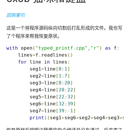
回到索引
这是一个将程序源码纵向切割后打乱形成的文件。我也写
了个程序来帮我恢复原状。
with
 open
(
"typed_printf.cpp"
,
"r"
)
as
 f
:
    lines
=
f
.
readlines
()
for
 line 
in
 lines
:
        seg1
=
line
[
0
:
1
]
        seg2
=
line
[
1
:
7
]
        seg3
=
line
[
8
:
20
]
        seg4
=
line
[
20
:
22
]
        seg5
=
line
[
22
:
32
]
        seg6
=
line
[
32
:
39
]
        seg7
=
line
[
39
:-
1
]
print
((
seg1
+
seg6
+
seg2
+
seg4
+
seg3
+
se
恢复原样后按照注释里的指令编译并没有通过。后来查了