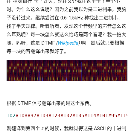
在“猫咪银行”卡了好久，现在又让我在这里卡了半个小
时。为什么这么说呢？因为之前我以为是二进制串，我脑
子没转过来，继续尝试在 0.6-1.5kHz 种找出二进制串，
找了半天规律。听着听着，发现这个音频里的声音怎么这
么耳熟呢？每一块怎么就这么恰巧是两个音呢？我一拍大
腿，妈呀，这是 DTMF
(
Wikipedia
)
啊！然后就只要根据
每一块的音翻译出来就好了。
根据 DTMF 信号翻译出来的是这个东西。
102
#108#97#103#123#102#105#114#101#95#119#
刚翻译到第四个
的时候，我就觉得这是 ASCII 的十进制
#