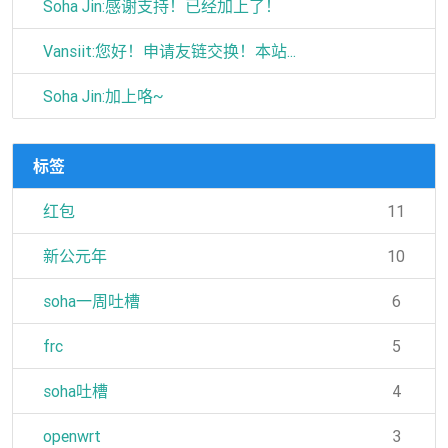
Soha Jin:感谢支持！已经加上了！
Vansiit:您好！申请友链交换！本站...
Soha Jin:加上咯~
标签
红包
11
新公元年
10
soha一周吐槽
6
frc
5
soha吐槽
4
openwrt
3