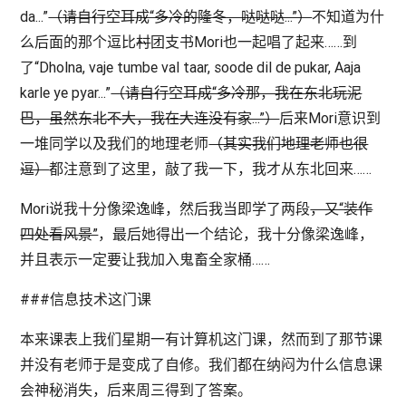
da...”
（请自行空耳成“多冷的隆冬，哒哒哒...”）
不知道为什
么后面的那个逗比
村
团支书Mori也一起唱了起来……到
了“Dholna, vaje tumbe val taar, soode dil de pukar, Aaja
karle ye pyar...”
（请自行空耳成“多冷那，我在东北玩泥
巴，虽然东北不大，我在大连没有家...”）
后来Mori意识到
一堆同学以及我们的地理老师
（其实我们地理老师也很
逗）
都注意到了这里，敲了我一下，我才从东北回来……
Mori说我十分像梁逸峰，然后我当即学了两段
，又“装作
四处看风景”
，最后她得出一个结论，我十分像梁逸峰，
并且表示一定要让我加入鬼畜全家桶……
###信息技术这门课
本来课表上我们星期一有计算机这门课，然而到了那节课
并没有老师于是变成了自修。我们都在纳闷为什么信息课
会神秘消失，后来周三得到了答案。