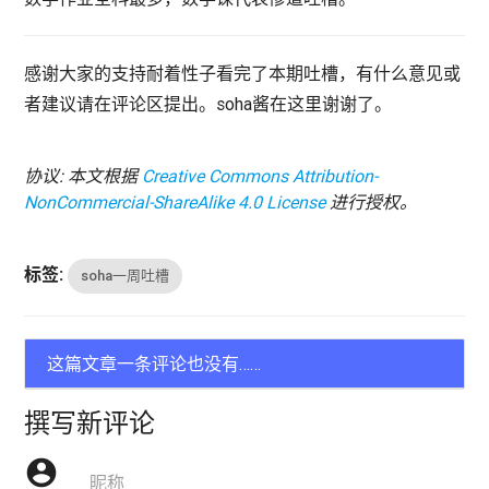
感谢大家的支持耐着性子看完了本期吐槽，有什么意见或
者建议请在评论区提出。soha酱在这里谢谢了。
协议: 本文根据
Creative Commons Attribution-
NonCommercial-ShareAlike 4.0 License
进行授权。
标签:
soha一周吐槽
这篇文章一条评论也没有……
撰写新评论
account_circle
昵称