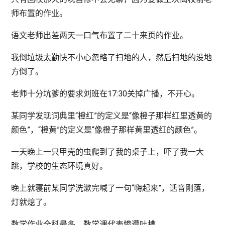
师布置的作业。
语文老师出差两天一口气布置了二十来页的作业。
我倒垃圾太勤快不小心忽略了扫地的人，然后扫地的没地
方倒了。
老师十分坑爹的要求刘班在17:30关掉广播，不开心。
某同学发现词典里“橙红”的定义是“像橙子那样红里透黄的
颜色”，“橙黄”的定义是“像橙子那样黄里透红的颜色”。
一天晚上一只甲壳的虫爬到了我的桌子上，吓了我一大
跳，学校的生态环境真好。
晚上就寝前某同学洗漱完喊了一句“嗨起来”，话音刚落，
灯就熄了。
数学作业全科最多，数学课代表惨遭吐槽。