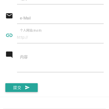
mail
e-Mail
个人网站
(非必须)
insert_link
mode_comment
内容
send
提交