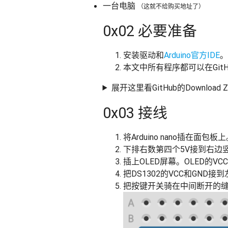
一台电脑
（这就不给购买地址了）
0x02 必要准备
安装驱动和
Arduino官方IDE
。
本文中所有程序都可以在GitH
展开这里看GitHub的Download 
0x03 接线
将Arduino nano插
下排右数第四个5V接到右边
插上OLED屏幕。OLED的VC
把DS1302的VCC和GND接到
把按键开关骑在中间断开的