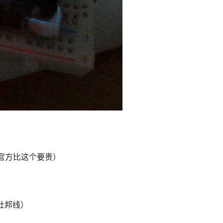
官方比这个要贵）
杜邦线）