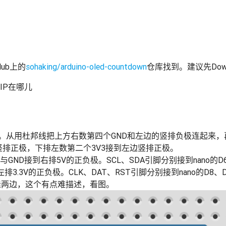
ub上的
sohaking/arduino-oled-countdown
仓库找到。建议先Downl
ZIP在哪儿
在面包板上。从用杜邦线把上方右数第四个GND和左边的竖排负极连起
竖排正极，下排左数第二个3V3接到左边竖排正极。
C与GND接到右排5V的正负极。SCL、SDA引脚分别接到nano的D
左排3.3V的正负极。CLK、DAT、RST引脚分别接到nano的D8、D
缝两边，这个有点难描述，看图。