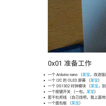
0x01 准备工作
一个 Arduino nano （
某宝
，改进版
一个 I2C 的 OLED 屏幕 （
某宝
）
一个 DS1302 时钟模块 （
某宝
，别
一个按键开关 （一包，
某宝
）
若干杜邦线 （自己找吧，我上面地
一个面包板 （
某宝
）