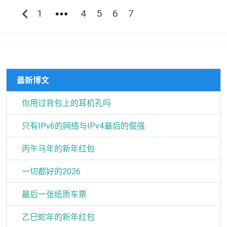
chevron_left
more_horiz
1
4
5
6
7
最新博文
你用过背包上的耳机孔吗
只有IPv6的网络与IPv4最后的倔强
丙午马年的新年红包
一切都好的2026
最后一张纸质车票
乙巳蛇年的新年红包