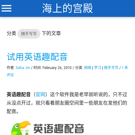
menu
海上的宫殿
分类
下的文章
随手写写
试用英语趣配音
作者:
Soha Jin
/ 时间: February 26, 2015 / 分类:
网络
|
学习
|
随手写写
/
1 条
评论
英语趣配音
（
官网
）这个软件我是老早就听说的，只不过
从没点开过，就只看着朋友圈空间里一些朋友在发他们的
配音。