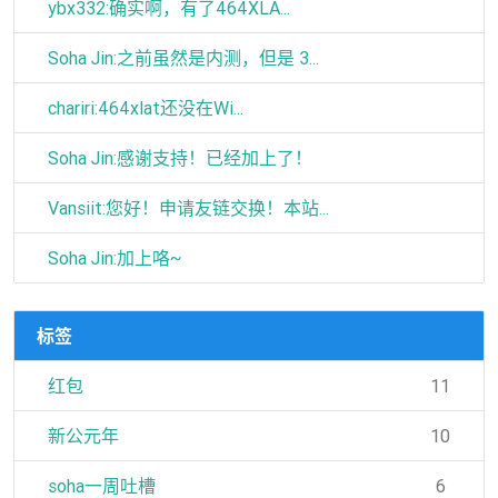
ybx332:确实啊，有了464XLA...
Soha Jin:之前虽然是内测，但是 3...
chariri:464xlat还没在Wi...
Soha Jin:感谢支持！已经加上了！
Vansiit:您好！申请友链交换！本站...
Soha Jin:加上咯~
标签
红包
11
新公元年
10
soha一周吐槽
6