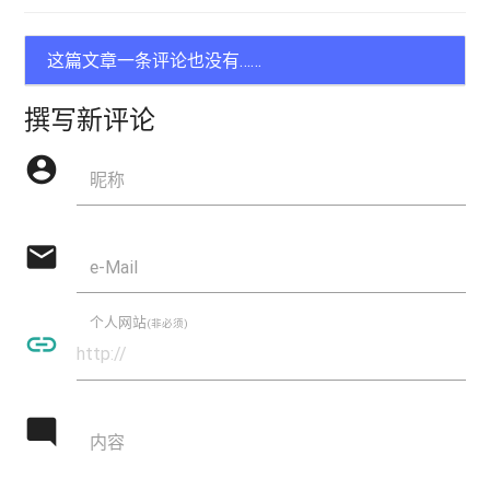
这篇文章一条评论也没有……
撰写新评论
account_circle
昵称
mail
e-Mail
个人网站
(非必须)
insert_link
mode_comment
内容