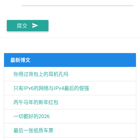
send
提交
最新博文
你用过背包上的耳机孔吗
只有IPv6的网络与IPv4最后的倔强
丙午马年的新年红包
一切都好的2026
最后一张纸质车票