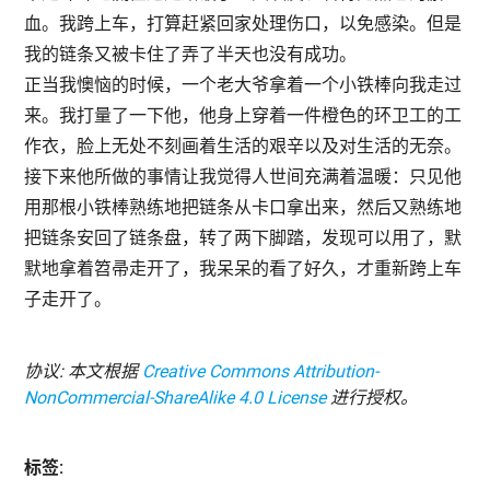
血。我跨上车，打算赶紧回家处理伤口，以免感染。但是
我的链条又被卡住了弄了半天也没有成功。
正当我懊恼的时候，一个老大爷拿着一个小铁棒向我走过
来。我打量了一下他，他身上穿着一件橙色的环卫工的工
作衣，脸上无处不刻画着生活的艰辛以及对生活的无奈。
接下来他所做的事情让我觉得人世间充满着温暖：只见他
用那根小铁棒熟练地把链条从卡口拿出来，然后又熟练地
把链条安回了链条盘，转了两下脚踏，发现可以用了，默
默地拿着笤帚走开了，我呆呆的看了好久，才重新跨上车
子走开了。
协议: 本文根据
Creative Commons Attribution-
NonCommercial-ShareAlike 4.0 License
进行授权。
标签: