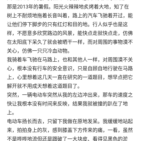
那是2013年的暑假。阳光火辣辣地炙烤着大地，知了在
树上不耐烦地拖着长音叫着，路上的汽车飞驰着开过，能
让他们停下脚步的只有红灯和目的地。行人似乎也是这
样，不愿意多欣赏路边的风景，能快点走就快点走，仿佛
在太阳底下呆久了就会被晒干一样，而对周围的事物漠不
关心，仿佛一只只冷血动物。
我骑着车飞驰在马路上，也和其他人一样，对周围漠不关
心，根本没有行车的安全意识，只是自顾自地行驶在马路
上，心里想着这几天一直在研究的一道题目，想早点把它
解开就不用成天想着这道题目了。
突然，一辆电动车突然从我的左边冲出来，那车的速度之
快让我根本没有时间来反映，结果我就被撞的趴在了地
上。
电动车扬长而去，只留下我做在原地发呆。我缓缓地站起
来，拍拍身上的灰，感到膝盖下方传来的痛，一看，虽然
不是哗哗地流但还是蹭破了一大块皮、看得见黑色的淤