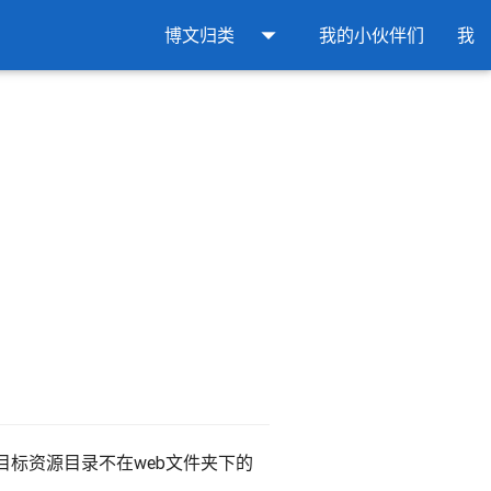
arrow_drop_down
博文归类
我的小伙伴们
我
标资源目录不在web文件夹下的