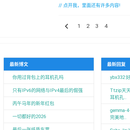
// 点开我，里面还有许多内容!
chevron_left
1
2
3
4
最新博文
最新回复
你用过背包上的耳机孔吗
ybx332:
只有IPv6的网络与IPv4最后的倔强
Ttzip
耳机孔...
丙午马年的新年红包
gemma-
一切都好的2026
完美地...
最后一张纸质车票