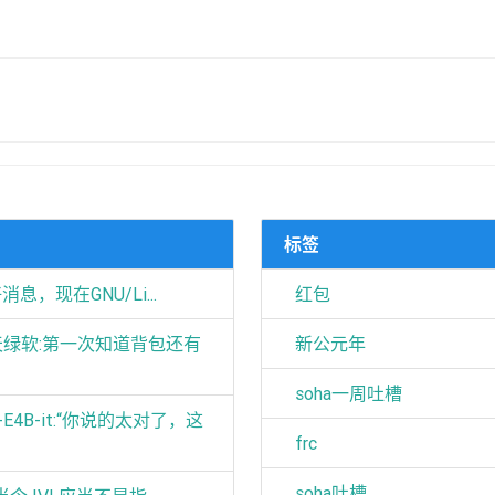
标签
好消息，现在GNU/Li...
红包
天天绿软:第一次知道背包还有
新公元年
soha一周吐槽
4-E4B-it:“你说的太对了，这
frc
soha吐槽