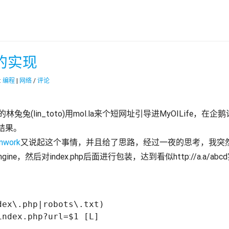
的实现
:
编程
|
网络
/
评论
的林兔兔(lin_toto)用mol.la来个短网址引导进MyOILife
结果。
mwork
又说起这个事情，并且给了思路，经过一夜的思考，我突
ne，然后对index.php后面进行包装，达到看似http://a.a/abcd实为http
ex\.php|robots\.txt)   
