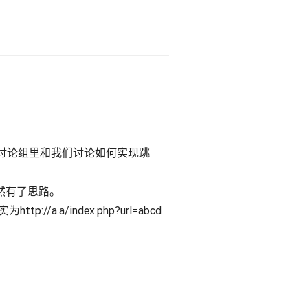
，在企鹅讨论组里和我们讨论如何实现跳
然有了思路。
://a.a/index.php?url=abcd