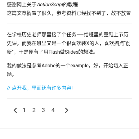
感谢网上关于
ActionScript
的教程
这篇文章搁置了很久，参考资料已经找不到了，故不放置
在学校历史老师那里接了个任务——给班里的童鞋上节历
史课。而我在班里又是一个很喜欢装X的人，喜欢搞点“创
新”，于是便有了用Flash做Slides的想法。
我的做法是参考Adobe的一个example，好，开始切入正
题。
// 点开我，里面还有许多内容!
chevron_left
chevron_right
1
2
3
4