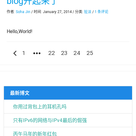
blog开起来了
作者:
Soha Jin
/ 时间: January 27, 2014 / 分类:
扯淡
/
1 条评论
Hello,World!
chevron_left
more_horiz
1
22
23
24
25
最新博文
你用过背包上的耳机孔吗
只有IPv6的网络与IPv4最后的倔强
丙午马年的新年红包