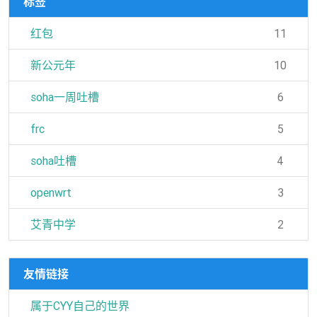
标签
红包
11
新公元年
10
soha一周吐槽
6
frc
5
soha吐槽
4
openwrt
3
艾青中学
2
友情链接
属于CYY自己的世界