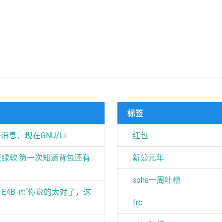
标签
好消息，现在GNU/Li...
红包
天天绿软:第一次知道背包还有
新公元年
soha一周吐槽
4-E4B-it:“你说的太对了，这
frc