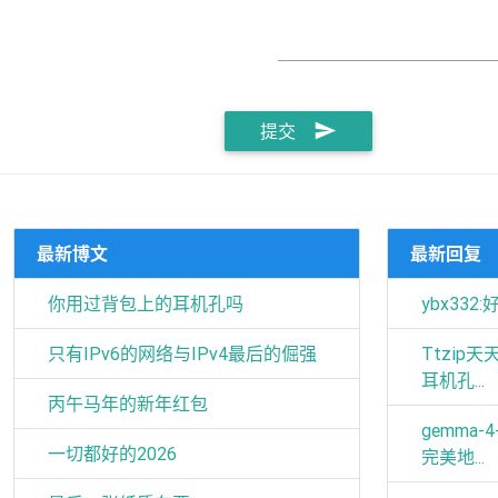
send
提交
最新博文
最新回复
你用过背包上的耳机孔吗
ybx332:
只有IPv6的网络与IPv4最后的倔强
Ttzip
耳机孔...
丙午马年的新年红包
gemma-
一切都好的2026
完美地...