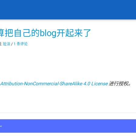
把自己的blog开起来了
类:
扯淡
/
1 条评论
ttribution-NonCommercial-ShareAlike 4.0 License
进行授权。
~