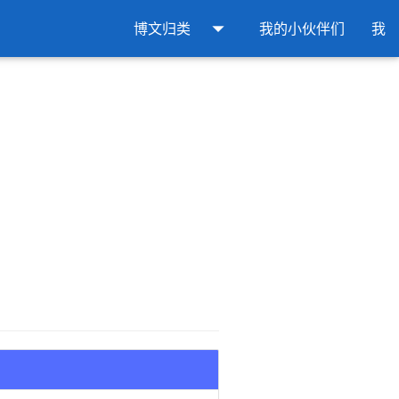
arrow_drop_down
博文归类
我的小伙伴们
我