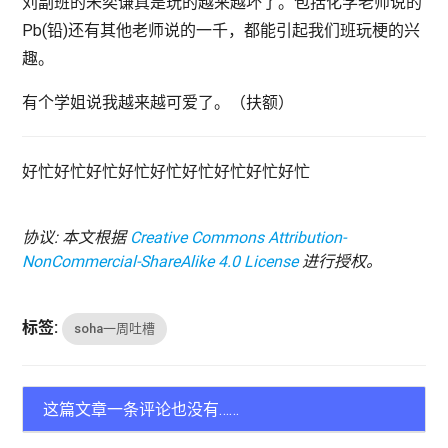
刘副班的朱奕谦真是玩的越来越坏了。包括化学老师说的
Pb(铅)还有其他老师说的一千，都能引起我们班玩梗的兴
趣。
有个学姐说我越来越可爱了。（扶额）
好忙好忙好忙好忙好忙好忙好忙好忙好忙
协议: 本文根据
Creative Commons Attribution-
NonCommercial-ShareAlike 4.0 License
进行授权。
标签:
soha一周吐槽
这篇文章一条评论也没有……