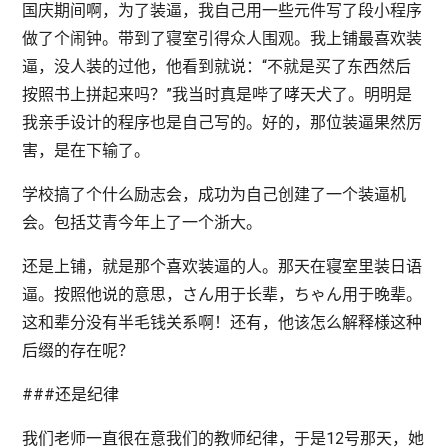
国庆期间啊，为了装逼，我自己用一些元件写了段小程序
做了个闹钟。带到了寝室引得众人围观。我上铺最喜欢装
逼，没人装的过他，他看到就说：“不就是买了东西然后
按照书上拼起来吗？”我当时真是哔了哮天犬了。明明是
我亲手设计的程序也是自己写的。好的，那位装逼果然厉
害，是在下输了。
学校搞了个什么励志会，成功为自己创建了一个装逼机
会。包括艾青今年上了一个浙大。
还是上铺，就是那个喜欢装逼的人。那天在寝室里装日语
逼。按照他说的意思，さん用于长辈，ちゃん用于晚辈。
这和辈分没有半毛钱关系啊！还有，他该怎么解释様这种
后缀的存在呢？
###还是纪律
我们老师一直很在意我们的教师纪律，于是12号那天，她