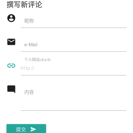
撰写新评论
account_circle
昵称
mail
e-Mail
个人网站
(非必须)
insert_link
mode_comment
内容
send
提交