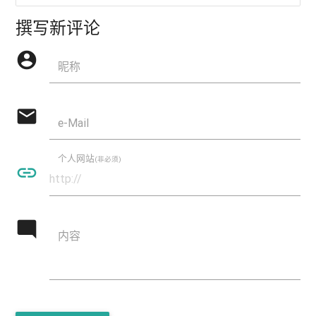
撰写新评论
account_circle
昵称
mail
e-Mail
个人网站
(非必须)
insert_link
mode_comment
内容