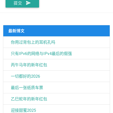
send
提交
最新博文
你用过背包上的耳机孔吗
只有IPv6的网络与IPv4最后的倔强
丙午马年的新年红包
一切都好的2026
最后一张纸质车票
乙巳蛇年的新年红包
迎接甜蜜2025