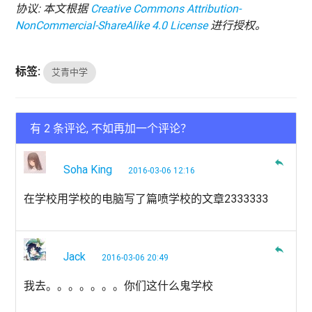
协议: 本文根据
Creative Commons Attribution-
NonCommercial-ShareAlike 4.0 License
进行授权。
标签:
艾青中学
有 2 条评论, 不如再加一个评论？
reply
Soha King
2016-03-06 12:16
在学校用学校的电脑写了篇喷学校的文章2333333
reply
Jack
2016-03-06 20:49
我去。。。。。。。你们这什么鬼学校