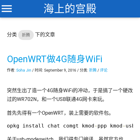
menu
海上的宫殿
分类
下的文章
折腾
OpenWRT做4G随身WiFi
作者:
Soha Jin
/ 时间: September 9, 2016 / 分类:
折腾
/
评论
突然生出了造一个4G随身WiFi的冲动，于是搞了一个硬改
过的WR702N，和一个USB联通4G网卡来玩。
首先先得有一个OpenWRT，装上需要的软件包。
opkg install chat comgt kmod
-
ppp kmod
-
usb
-
关于usb-modeswitch，我们得专门编译，虽然官方也