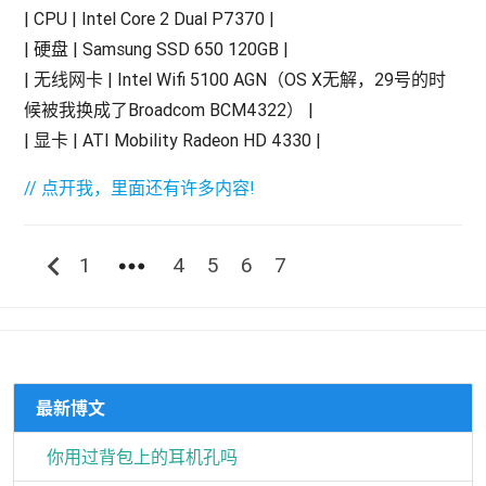
| CPU | Intel Core 2 Dual P7370 |
| 硬盘 | Samsung SSD 650 120GB |
| 无线网卡 | Intel Wifi 5100 AGN（OS X无解，29号的时
候被我换成了Broadcom BCM4322） |
| 显卡 | ATI Mobility Radeon HD 4330 |
// 点开我，里面还有许多内容!
chevron_left
more_horiz
1
4
5
6
7
最新博文
你用过背包上的耳机孔吗