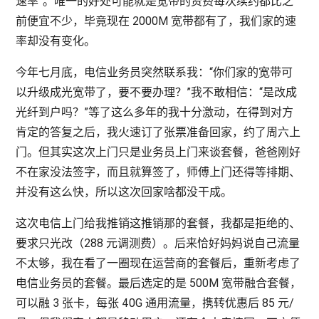
速率”。唯一的好处可能就是宽带的资费每次续约都比之
前便宜不少，毕竟现在 2000M 宽带都有了，我们家的速
率却没有变化。
今年七月底，电信业务员突然联系我：“你们家的宽带可
以升级成光宽带了，要不要办理？”我不敢相信：“是改成
光纤到户吗？”等了这么多年的我十分激动，在得到对方
肯定的答复之后，我火速订了张票准备回家，约了周六上
门。但其实这次上门只是业务员上门来谈套餐，爸爸刚好
不在家没法签字，而且就算签了，师傅上门还得等排期、
并没有这么快，所以这次回家啥都没干成。
这次电信上门给我推销这推销那的套餐，我都是拒绝的、
要求只光改（288 元调测费）。后来恰好妈妈说自己流量
不太够，我在看了一圈现在运营商的套餐后，重新考虑了
电信业务员的套餐。最后选定的是 500M 宽带融合套餐，
可以融 3 张卡，每张 40G 通用流量，携转优惠后 85 元/