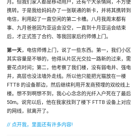
月。但我们家人都是移动用户，还有个大亲情网，不方便
携转。于是我给妈妈办了一张联通的新卡，并将其携转到
电信，利用起了一直空闲的第二卡槽。八月我周末都有
事、九月爸爸因为亚运会没空，一直到十月亚运会结束
后，才正式签了合约、等我回家后约师傅上门。
第一天
，电信师傅上门，说了一些东西。第一，我们小区
其实容量是不够的，他得从片区光交拉一路新的过来，需
要花点时间；第二，他考察了我们楼，没有弱电井、强电
井，高层也没法墙外走线。所以他只能把光猫放在一楼
FTTB 的设备那边，然后继续利用开发商预埋的双绞线上
楼。想不到啊想不到，我心心念念的光纤入户死在了最后
50m。说完以后，他在我家找到了楼下 FTTB 设备上对应
的网线，就离开了。
// 点开我，里面还有许多内容!