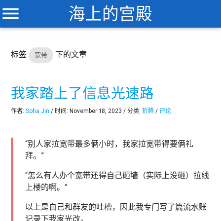
menu
海上的宫殿
标签
下的文章
宽带
我家踏上了信息光速路
作者:
Soha Jin
/ 时间: November 18, 2023 / 分类:
折腾
/
评论
“别人家拉宽带最多俩小时，我家拉宽带得要俩礼
拜。”
“怎么有人办个宽带还得自己砸墙（实际上没砸）拉线
上楼的啊。”
以上是自己和群友的吐槽，因此我专门写了篇流水账
记录下我家光改。