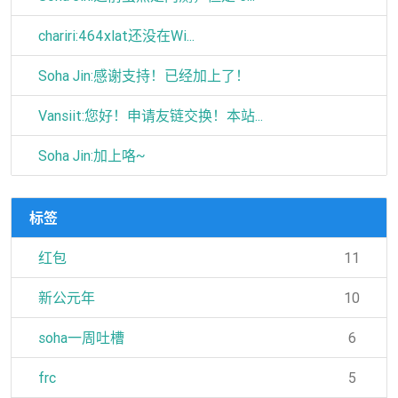
chariri:464xlat还没在Wi...
Soha Jin:感谢支持！已经加上了！
Vansiit:您好！申请友链交换！本站...
Soha Jin:加上咯~
标签
红包
11
新公元年
10
soha一周吐槽
6
frc
5