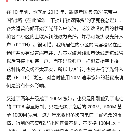
在 10 年前，也就是 2013 年，跟随着国务院的“宽带中
国”战略（在此悼念一下提出“提速降费”的李克强总理），
各大运营商都开始了光纤入户改造。这次改造的目的就是
将各个小区的上联从铜线改为光纤，并尽可能实现光纤入
户（FTTH）。很可惜，我所居住的小区的高层楼房在建
造时并没有设置弱电井，八芯双绞网线和电话线是进线管
以后直接上到每一户、而不是像强电一样跟着桥架上楼。
这种情况换线不太现实，所以电信当时也只进行了光纤入
楼（FTTB）改造，对当时使用 20M 速率宽带的我家来说
倒是没有什么影响。
又过了两年升级成了 100M 宽带，也只是刚刚触到了电信
的 FTTB 容量限制，只是无缘了之后的 200M、500M 甚
至 1000M 宽带。这几年来我也多次向电信了解光改的事
情，得到的答复都是“小区容量不足，不支持 100M 以上